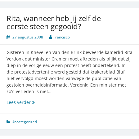
de
grootste
race
Rita, wanneer heb jij zelf de
aller
eerste steen gegooid?
tijden
27 augustus 2008
Francisco
Gisteren in Knevel en Van den Brink beweerde kamerlid Rita
Verdonk dat minister Cramer moet aftreden als blijkt dat zij
diep in de vorige eeuw een protest heeft ondertekend. In
die protestadvertentie werd gesteld dat krakersblad Bluf
niet vervolgd moest worden vanwege de publicatie van
gestolen overheidsinformatie. Verdonk: ‘Een minister met
zo’n verleden is niet…
Rita,
Lees verder
wanneer
heb
jij
Uncategorized
zelf
de