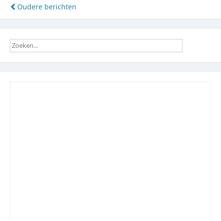
eerste
Berichtennavigatie
Oudere berichten
steen
gegooid?