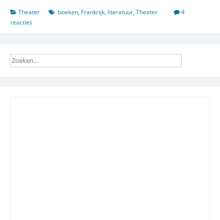
dat
ben
Theater
boeken
,
Frankrijk
,
literatuur
,
Theater
4
ik
reacties