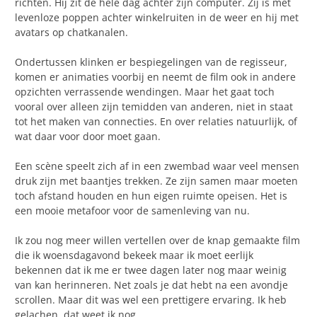
richten. Hij zit de hele dag achter zijn computer. Zij is met
levenloze poppen achter winkelruiten in de weer en hij met
avatars op chatkanalen.
Ondertussen klinken er bespiegelingen van de regisseur,
komen er animaties voorbij en neemt de film ook in andere
opzichten verrassende wendingen. Maar het gaat toch
vooral over alleen zijn temidden van anderen, niet in staat
tot het maken van connecties. En over relaties natuurlijk, of
wat daar voor door moet gaan.
Een scène speelt zich af in een zwembad waar veel mensen
druk zijn met baantjes trekken. Ze zijn samen maar moeten
toch afstand houden en hun eigen ruimte opeisen. Het is
een mooie metafoor voor de samenleving van nu.
Ik zou nog meer willen vertellen over de knap gemaakte film
die ik woensdagavond bekeek maar ik moet eerlijk
bekennen dat ik me er twee dagen later nog maar weinig
van kan herinneren. Net zoals je dat hebt na een avondje
scrollen. Maar dit was wel een prettigere ervaring. Ik heb
gelachen, dat weet ik nog.