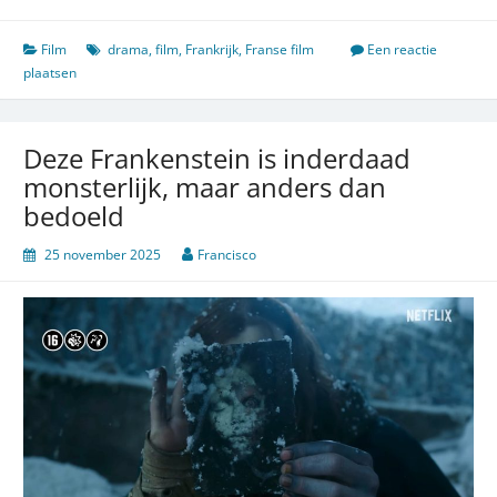
bedrog
Film
drama
,
film
,
Frankrijk
,
Franse film
Een reactie
plaatsen
Deze Frankenstein is inderdaad
monsterlijk, maar anders dan
bedoeld
25 november 2025
Francisco