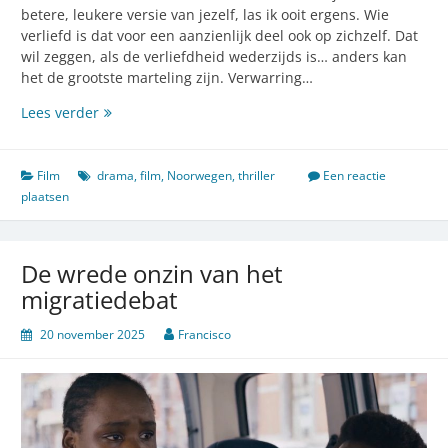
betere, leukere versie van jezelf, las ik ooit ergens. Wie
verliefd is dat voor een aanzienlijk deel ook op zichzelf. Dat
wil zeggen, als de verliefdheid wederzijds is… anders kan
het de grootste marteling zijn. Verwarring…
Een
Lees verder
film
om
verliefd
Film
drama
,
film
,
Noorwegen
,
thriller
Een reactie
op
plaatsen
te
worden
De wrede onzin van het
migratiedebat
20 november 2025
Francisco