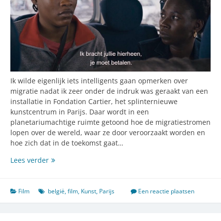
Ik wilde eigenlijk iets intelligents gaan opmerken over
migratie nadat ik zeer onder de indruk was geraakt van een
installatie in Fondation Cartier, het splinternieuwe
kunstcentrum in Parijs. Daar wordt in een
planetariumachtige ruimte getoond hoe de migratiestromen
lopen over de wereld, waar ze door veroorzaakt worden en
hoe zich dat in de toekomst gaat…
De
Lees verder
wrede
onzin
van
Film
belgië
,
film
,
Kunst
,
Parijs
Een reactie plaatsen
het
migratiedebat