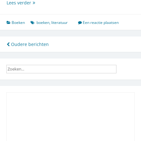
Gevangenis
Lees verder
zonder
tralies
Boeken
boeken
,
literatuur
Een reactie plaatsen
Berichtennavigatie
Oudere berichten