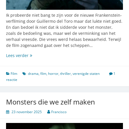
Ik probeerde niet bang te zijn voor de nieuwe Frankenstein-
verfilming door Guillermo del Toro maar dat lukte niet goed.
En dan bedoel ik niet dat ik sidderde voor het monster,
zoals de bedoeling was, maar wel de verminking van het
verhaal vreesde. Die vrees werd helaas bewaarheid. Terwijl
de film zogenaamd gaat over het scheppen…
Deze
Lees verder
Frankenstein
is
inderdaad
Film
drama
,
film
,
horror
,
thriller
,
verenigde staten
1
monsterlijk,
reactie
maar
anders
dan
Monsters die we zelf maken
bedoeld
23 november 2025
Francisco