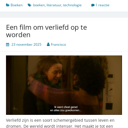
zelf
Boeken
boeken
,
literatuur
,
technologie
1 reactie
maken
Een film om verliefd op te
worden
23 november 2025
Francisco
Verliefd zijn is een soort schemergebied tussen leven en
dromen. De wereld wordt intenser. Het maakt je tot een