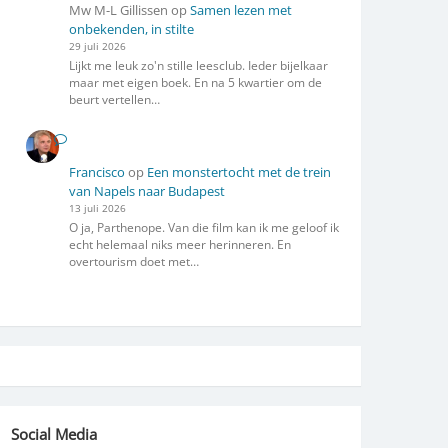
Mw M-L Gillissen
op
Samen lezen met
onbekenden, in stilte
29 juli 2026
Lijkt me leuk zo'n stille leesclub. Ieder bijelkaar
maar met eigen boek. En na 5 kwartier om de
beurt vertellen…
Francisco
op
Een monstertocht met de trein
van Napels naar Budapest
13 juli 2026
O ja, Parthenope. Van die film kan ik me geloof ik
echt helemaal niks meer herinneren. En
overtourism doet met…
Social Media