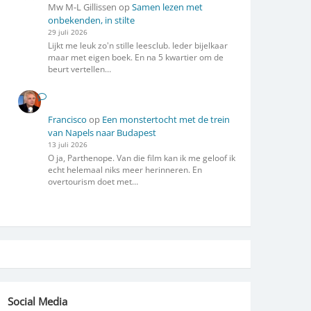
Mw M-L Gillissen
op
Samen lezen met
onbekenden, in stilte
29 juli 2026
Lijkt me leuk zo'n stille leesclub. Ieder bijelkaar
maar met eigen boek. En na 5 kwartier om de
beurt vertellen…
Francisco
op
Een monstertocht met de trein
van Napels naar Budapest
13 juli 2026
O ja, Parthenope. Van die film kan ik me geloof ik
echt helemaal niks meer herinneren. En
overtourism doet met…
Social Media