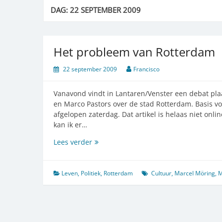
DAG:
22 SEPTEMBER 2009
Het probleem van Rotterdam
22 september 2009
Francisco
Vanavond vindt in Lantaren/Venster een debat pl
en Marco Pastors over de stad Rotterdam. Basis vo
afgelopen zaterdag. Dat artikel is helaas niet onli
kan ik er…
Het
Lees verder
probleem
van
Rotterdam
Leven
,
Politiek
,
Rotterdam
Cultuur
,
Marcel Möring
,
M