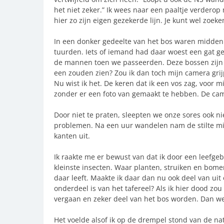
het niet zeker.” Ik wees naar een paaltje verderop
hier zo zijn eigen gezekerde lijn. Je kunt wel zoe
In een donker gedeelte van het bos waren midden
tuurden. Iets of iemand had daar woest een gat geg
de mannen toen we passeerden. Deze bossen zijn h
een zouden zien? Zou ik dan toch mijn camera gri
Nu wist ik het. De keren dat ik een vos zag, voor 
zonder er een foto van gemaakt te hebben. De ca
Door niet te praten, sleepten we onze sores ook n
problemen. Na een uur wandelen nam de stilte mi
kanten uit.
Ik raakte me er bewust van dat ik door een leefge
kleinste insecten. Waar planten, struiken en bome
daar leeft. Maakte ik daar dan nu ook deel van uit 
onderdeel is van het tafereel? Als ik hier dood z
vergaan en zeker deel van het bos worden. Dan wel
Het voelde alsof ik op de drempel stond van de na