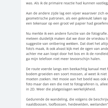
was. Als ik de primaire reactie had kunnen vastleg
Aan de andere zijde lag een vijver waarover zich ee
geometrische patronen, als een gekreukt laken op
een tekenaar op een groot vel papier had geoefend
Nu merkte ik een andere functie van de fotografie
meteen duidelijk maken dat we door de vrieskou li
suggestie van ontbering wekken. Dat doet het altijd
foto’s maak, ik ook alvast kijk met de ogen van and
achter me aan loopt door het bos en ik de rondleid
ga mijn telefoon niet meer tevoorschijn halen.
De route voerde langs een beekachtig kanaal met h
bodem groeiden een soort mossen, al weet ik niet
moeten zoeken. Het mooie aan het beeld was ook d
foto maar dan een die niet te fotograferen is, alle
in 2D. Weer die platgeslagen werkelijkheid.
Gedurende de wandeling, die volgens de beschrijv
naaldbossen, loofbossen, heidevelden, weilanden” 