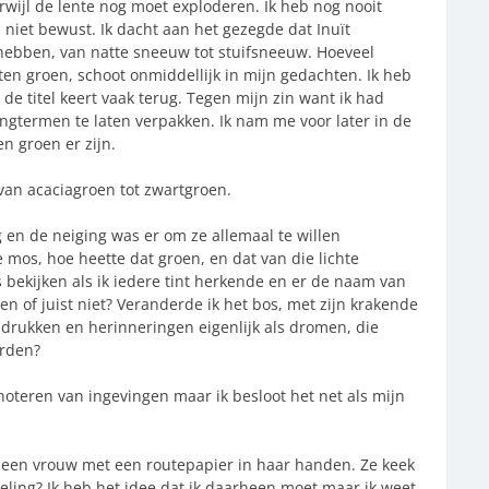
terwijl de lente nog moet exploderen. Ik heb nog nooit
 niet bewust. Ik dacht aan het gezegde dat Inuït
ebben, van natte sneeuw tot stuifsneeuw. Hoeveel
ten groen, schoot onmiddellijk in mijn gedachten. Ik heb
de titel keert vaak terug. Tegen mijn zin want ik had
gtermen te laten verpakken. Ik nam me voor later in de
en groen er zijn.
, van acaciagroen tot zwartgroen.
g en de neiging was er om ze allemaal te willen
mos, hoe heette dat groen, en dat van die lichte
 bekijken als ik iedere tint herkende en er de naam van
n of juist niet? Veranderde ik het bos, met zijn krakende
 indrukken en herinneringen eigenlijk als dromen, die
orden?
oteren van ingevingen maar ik besloot het net als mijn
 een vrouw met een routepapier in haar handen. Ze keek
eling? Ik heb het idee dat ik daarheen moet maar ik weet