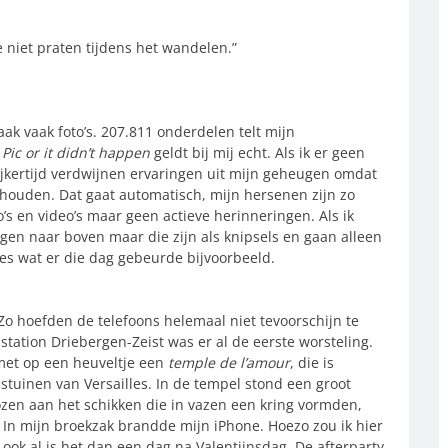
e niet praten tijdens het wandelen.”
aak vaak foto’s. 207.811 onderdelen telt mijn
.
Pic or it didn’t happen
geldt bij mij echt. Als ik er geen
lijkertijd verdwijnen ervaringen uit mijn geheugen omdat
nthouden. Dat gaat automatisch, mijn hersenen zijn zo
o’s en video’s maar geen actieve herinneringen. Als ik
ingen naar boven maar die zijn als knipsels en gaan alleen
les wat er die dag gebeurde bijvoorbeeld.
Zo hoefden de telefoons helemaal niet tevoorschijn te
station Driebergen-Zeist was er al de eerste worsteling.
met op een heuveltje een
temple de l’amour
, die is
stuinen van Versailles. In de tempel stond een groot
zen aan het schikken die in vazen een kring vormden,
 In mijn broekzak brandde mijn iPhone. Hoezo zou ik hier
ook al is het dan een dag na Valentijnsdag. De afterparty.