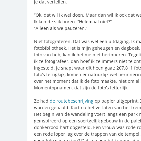
je dat vertellen.
“Ok, dat wil ik wel doen. Maar dan wil ik ook dat w
Ik kon de slik horen. “Helemaal niet?”
“Alleen als we pauzeren.”
Niet fotograferen. Dat was wel een uitdaging. Ik m
fotobibliotheek. Het is mijn geheugen en dagboek
foto van heb, kan ik het me niet herinneren. Tege
ik ze fotografeer, dan hoef ik ze immers niet te o
ingesteld. Je snapt waar dit heen gaat: 207.811 fot
foto’s terugkijk, komen er natuurlijk wel herinner
over het moment dat ik de foto maakte, niet om al
Momentopnamen, dat zijn de foto’s letterlijk.
Ze had
de routebeschrijving
op papier uitgeprint. 
worden gehaald. Kort na het verlaten van het trein
Het begin van de wandeling voert langs een park 
geïnspireerd op een soortgelijk gebouw in de palei
donkerrood hart opgesteld. Een vrouw was rode ro
een rode loper lag over de trappen van de tempel.
geen foto van maken? Dat zou een hit kunnen zijn, 