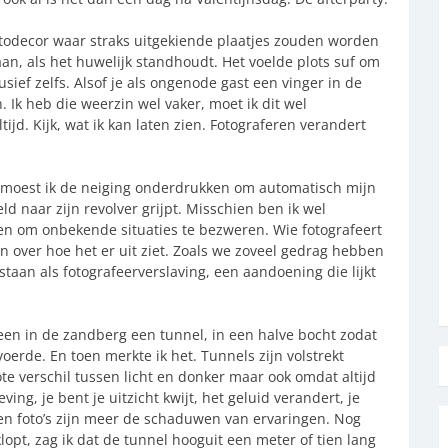
fotodecor waar straks uitgekiende plaatjes zouden worden
an, als het huwelijk standhoudt. Het voelde plots suf om
sief zelfs. Alsof je als ongenode gast een vinger in de
 Ik heb die weerzin wel vaker, moet ik dit wel
jd. Kijk, wat ik kan laten zien. Fotograferen verandert
n moest ik de neiging onderdrukken om automatisch mijn
d naar zijn revolver grijpt. Misschien ben ik wel
en om onbekende situaties te bezweren. Wie fotografeert
een over hoe het er uit ziet. Zoals we zoveel gedrag hebben
staan als fotografeerverslaving, een aandoening die lijkt
en in de zandberg een tunnel, in een halve bocht zodat
oerde. En toen merkte ik het. Tunnels zijn volstrekt
te verschil tussen licht en donker maar ook omdat altijd
ing, je bent je uitzicht kwijt, het geluid verandert, je
ng en foto’s zijn meer de schaduwen van ervaringen. Nog
lopt, zag ik dat de tunnel hooguit een meter of tien lang