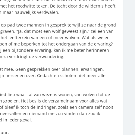
 met het roodwitte teken. De tocht door de wildernis heeft
ken maar nauwelijks verdwalen.
 op pad twee mannen in gesprek terwijl ze naar de grond
raven. “Ja, dat moet een wolf geweest zijn,” zei een van
et leefterrein van een of meer wolven. Wat als we er
jpen of me beperken tot het ondergaan van de ervaring?
mij een bijzondere ervaring, kan ik me beter herinneren
mera verdringt de verwondering.
iet mee. Geen gesprekken over plannen, ervaringen,
jn hersenen over. Gedachten schoten niet meer alle
bied liep waar tal van wezens wonen, van wolven tot de
n groeien. Het bos is de verzamelnaam voor alles wat
of bleef ik toch de indringer, zoals een camera zelf nooit
ou neervallen en niemand me zou vinden dan zou ik
 in ieder geval.
tuur.