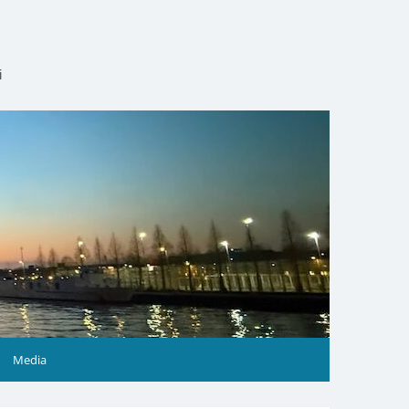
i
Media