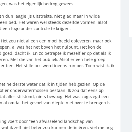
gen, was het eigenlijk bedrog geweest.
n dun laagje ijs uitstrekte, niet glad maar in wilde
 een bed. Het waren wel steeds dezelfde vormen, alsof
 een logo onder controle te krijgen.
. Het zou niet alleen een mooi beeld opleveren, maar ook
epen, al was het net boven het nulpunt. Het kon de
 goed, dacht ik. En zo betrapte ik mezelf er op dat als ik
eren. Met die van het publiek. Alsof er een hele groep
er ben. Het stille bos werd ineens rumoer. Toen wist ik, ik
et helderste water dat ik in tijden heb gezien. Op de
 of er onderwatermossen bestaan. Ik zou dat eens op
at alles stilstond, niets bewoog. Het was zogezegd een
en al omdat het gevoel van diepte niet over te brengen is
ing voert door “een afwisselend landschap van
wat ik zelf niet beter zou kunnen definiëren, viel me nog