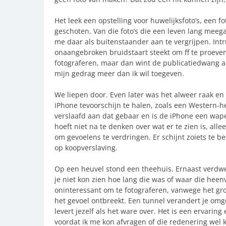
Het leek een opstelling voor huwelijksfoto’s, een 
geschoten. Van die foto’s die een leven lang meega
me daar als buitenstaander aan te vergrijpen. Intru
onaangebroken bruidstaart steekt om ff te proeven.
fotograferen, maar dan wint de publicatiedwang alti
mijn gedrag meer dan ik wil toegeven.
We liepen door. Even later was het alweer raak e
iPhone tevoorschijn te halen, zoals een Western-hel
verslaafd aan dat gebaar en is de iPhone een wap
hoeft niet na te denken over wat er te zien is, all
om gevoelens te verdringen. Er schijnt zoiets te be
op koopverslaving.
Op een heuvel stond een theehuis. Ernaast verdwe
je niet kon zien hoe lang die was of waar die heenv
oninteressant om te fotograferen, vanwege het gro
het gevoel ontbreekt. Een tunnel verandert je omgev
levert jezelf als het ware over. Het is een ervari
voordat ik me kon afvragen of die redenering wel k