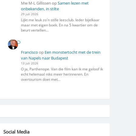
Mw M-L Gillissen
op
Samen lezen met
onbekenden, in stilte
29 juli 2026
Lijkt me leuk zo'n stille leesclub. Ieder bijelkaar
maar met eigen boek. En na 5 kwartier om de
beurt vertellen…
Francisco
op
Een monstertocht met de trein
van Napels naar Budapest
13 juli 2026
O ja, Parthenope. Van die film kan ik me geloof ik
echt helemaal niks meer herinneren. En
overtourism doet met…
Social Media