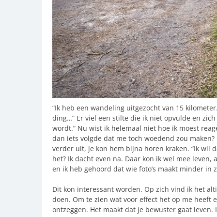
“Ik heb een wandeling uitgezocht van 15 kilometer.
ding…” Er viel een stilte die ik niet opvulde en zic
wordt.” Nu wist ik helemaal niet hoe ik moest reage
dan iets volgde dat me toch woedend zou maken? Oo
verder uit, je kon hem bijna horen kraken. “Ik wil 
het? Ik dacht even na. Daar kon ik wel mee leven, al
en ik heb gehoord dat wie foto’s maakt minder in 
Dit kon interessant worden. Op zich vind ik het alti
doen. Om te zien wat voor effect het op me heeft 
ontzeggen. Het maakt dat je bewuster gaat leven.