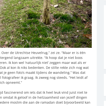
 Over de Utrechtse Heuvelrug,” zei ze. “Maar er is één
h tergend langzaam uitrekte. “Ik hoop dat je niet boos
ren. Ik kon wel ‘natuurlijk niet’ zeggen maar wat als er
k al kon ik niks bedenken. De stilte rekte zich nog wat
dat je geen foto’s maakt tijdens de wandeling.” Was dat
 fotografeer ik graag. Ik zweeg nog steeds. “Het leidt af
zich opneemt.”
jd fascinerend om iets dat ik heel leuk vind juist niet te
en omdat ik geloof in de heilzaamheid van jezelf dingen
 Iedere moslim die aan de ramadan doet bijvoorbeeld kan