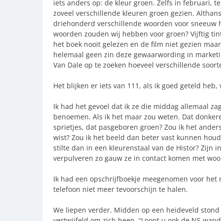
iets anders op: de kleur groen. Zelfs in februari, 
zoveel verschillende kleuren groen gezien. Althans
driehonderd verschillende woorden voor sneeuw h
woorden zouden wij hebben voor groen? Vijftig tin
het boek nooit gelezen en de film niet gezien maar 
helemaal geen zin deze gewaarwording in marketin
Van Dale op te zoeken hoeveel verschillende soort
Het blijken er iets van 111, als ik goed geteld heb
Ik had het gevoel dat ik ze die middag allemaal za
benoemen. Als ik het maar zou weten. Dat donkere 
sprietjes, dat pasgeboren groen? Zou ik het anders
wist? Zou ik het beeld dan beter vast kunnen houde
stilte dan in een kleurenstaal van de Histor? Zijn
verpulveren zo gauw ze in contact komen met wo
Ik had een opschrijfboekje meegenomen voor het n
telefoon niet meer tevoorschijn te halen.
We liepen verder. Midden op een heideveld stond
vertwijfeld om zich heen. “Loopt u ook de NS wand