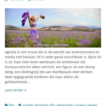
Agneta is zo’n vrouw die in de wereld van entertainment en
media niet bestaat. Of in ieder geval onzichtbaar is. Bijna 50
is ze, haar hele leven werkzaam als ambtenaar die
bureaucratische taken verricht, een figuur als een klomp
deeg, een kledingstijl die aan Marktplaats doet denken,
twee opgegroeide kinderen die haar alleen als
geldautomaat…
Als
Lees verder
een
godin
in
Film
comedy
,
feminisme
,
film
,
patriarchaat
,
vrouwen
,
zweden