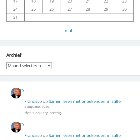
17
18
19
20
21
22
23
24
25
26
27
28
29
30
31
« jul
Archief
Archief
Francisco
op
Samen lezen met onbekenden, in stilte
3 augustus 2026
Het is ook erg prettig.
Francisco
op
Samen lezen met onbekenden, in stilte