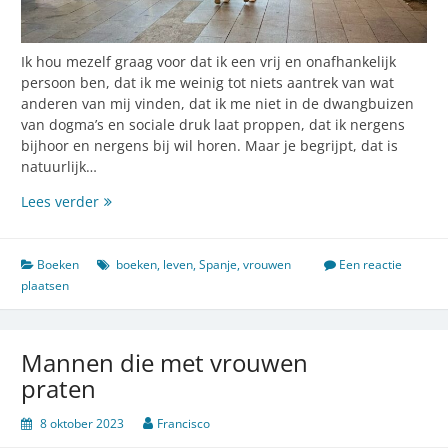
Ik hou mezelf graag voor dat ik een vrij en onafhankelijk
persoon ben, dat ik me weinig tot niets aantrek van wat
anderen van mij vinden, dat ik me niet in de dwangbuizen
van dogma’s en sociale druk laat proppen, dat ik nergens
bijhoor en nergens bij wil horen. Maar je begrijpt, dat is
natuurlijk…
Gevangen
Lees verder
in
de
massa
Boeken
boeken
,
leven
,
Spanje
,
vrouwen
Een reactie
plaatsen
Mannen die met vrouwen
praten
8 oktober 2023
Francisco