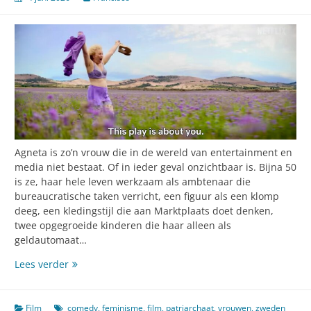
Agneta is zo’n vrouw die in de wereld van entertainment en
media niet bestaat. Of in ieder geval onzichtbaar is. Bijna 50
is ze, haar hele leven werkzaam als ambtenaar die
bureaucratische taken verricht, een figuur als een klomp
deeg, een kledingstijl die aan Marktplaats doet denken,
twee opgegroeide kinderen die haar alleen als
geldautomaat…
Als
Lees verder
een
godin
in
Film
comedy
,
feminisme
,
film
,
patriarchaat
,
vrouwen
,
zweden