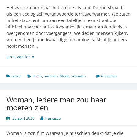
Het was oktober maar het voelde als juni. De zon straalde
als een ecologisch verantwoorde terrasverwarmer. We zaten
in het stadscentrum aan een tafeltje in een straat die
officieel nog voor auto’s toegankelijk is maar grotendeels is
overgenomen door voetgangers. We deden ‘mensen kijken’,
wat een beetje merkwaardige benaming is. Alsof je anders
nooit mensen…
Mannen
Lees verder
die
met
vrouwen
Leven
leven
,
mannen
,
Mode
,
vrouwen
4 reacties
praten
Woman, iedere man zou haar
moeten zien
25 april 2020
Francisco
Woman is zo’n film waarvan je misschien denkt dat je die