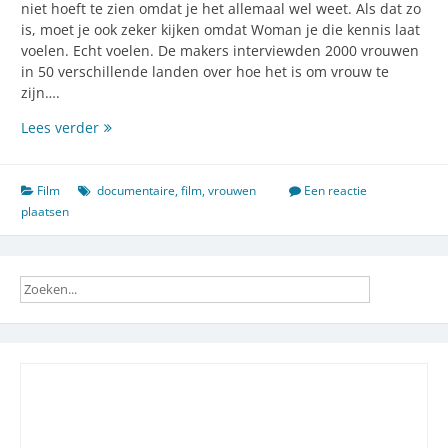
niet hoeft te zien omdat je het allemaal wel weet. Als dat zo
is, moet je ook zeker kijken omdat Woman je die kennis laat
voelen. Echt voelen. De makers interviewden 2000 vrouwen
in 50 verschillende landen over hoe het is om vrouw te
zijn….
Woman,
Lees verder
iedere
man
zou
Film
documentaire
,
film
,
vrouwen
Een reactie
haar
plaatsen
moeten
zien