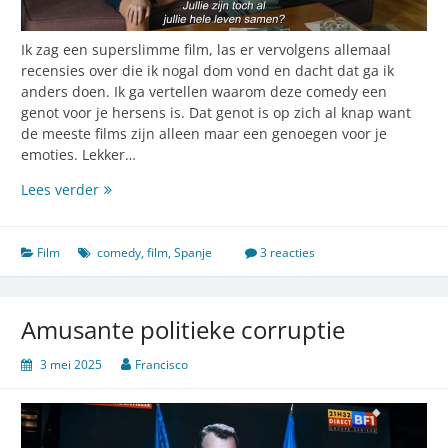
Ik zag een superslimme film, las er vervolgens allemaal
recensies over die ik nogal dom vond en dacht dat ga ik
anders doen. Ik ga vertellen waarom deze comedy een
genot voor je hersens is. Dat genot is op zich al knap want
de meeste films zijn alleen maar een genoegen voor je
emoties. Lekker…
Is
Lees verder
Nederland
te
dom
Film
comedy
,
film
,
Spanje
3 reacties
voor
deze
comedy?
Amusante politieke corruptie
3 mei 2025
Francisco