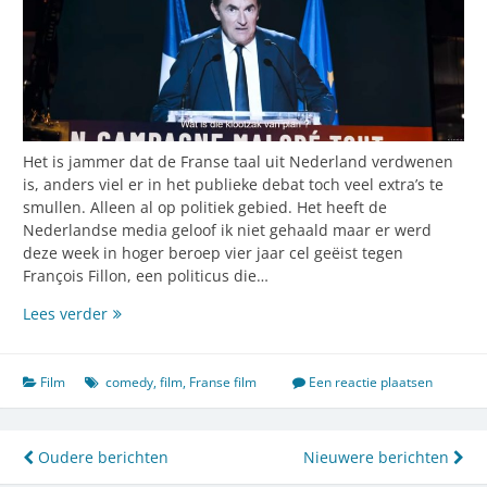
Het is jammer dat de Franse taal uit Nederland verdwenen
is, anders viel er in het publieke debat toch veel extra’s te
smullen. Alleen al op politiek gebied. Het heeft de
Nederlandse media geloof ik niet gehaald maar er werd
deze week in hoger beroep vier jaar cel geëist tegen
François Fillon, een politicus die…
Amusante
Lees verder
politieke
corruptie
Film
comedy
,
film
,
Franse film
Een reactie plaatsen
Berichtennavigatie
Oudere berichten
Nieuwere berichten