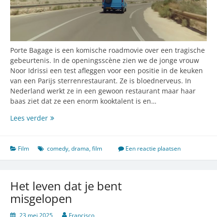
Porte Bagage is een komische roadmovie over een tragische
gebeurtenis. In de openingsscène zien we de jonge vrouw
Noor Idrissi een test afleggen voor een positie in de keuken
van een Parijs sterrenrestaurant. Ze is bloednerveus. In
Nederland werkt ze in een gewoon restaurant maar haar
baas ziet dat ze een enorm kooktalent is en…
Porte
Lees verder
Bagage,
lachen
om
Film
comedy
,
drama
,
film
Een reactie plaatsen
de
last
van
Het leven dat je bent
het
misgelopen
leven
23 mei 2025
Francisco