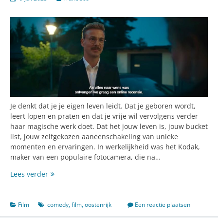
Je denkt dat je je eigen leven leidt. Dat je geboren wordt,
leert lopen en praten en dat je vrije wil vervolgens verder
haar magische werk doet. Dat het jouw leven is, jouw bucket
list, jouw zelfgekozen aaneenschakeling van unieke
momenten en ervaringen. In werkelijkheid was het Kodak,
maker van een populaire fotocamera, die na…
Barbie
Lees verder
World,
maar
dan
Film
comedy
,
film
,
oostenrijk
Een reactie plaatsen
echt