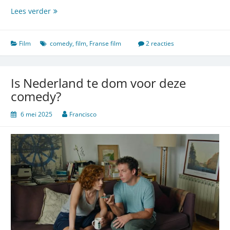
Het
Lees verder
leven
dat
je
Film
comedy
,
film
,
Franse film
2 reacties
bent
misgelopen
Is Nederland te dom voor deze
comedy?
6 mei 2025
Francisco