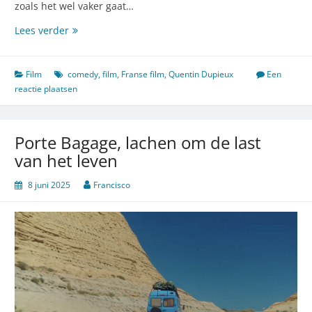
zoals het wel vaker gaat…
Niks
Lees verder
klopt,
ook
dit
Film
comedy
,
film
,
Franse film
,
Quentin Dupieux
Een
niet
reactie plaatsen
Porte Bagage, lachen om de last
van het leven
8 juni 2025
Francisco