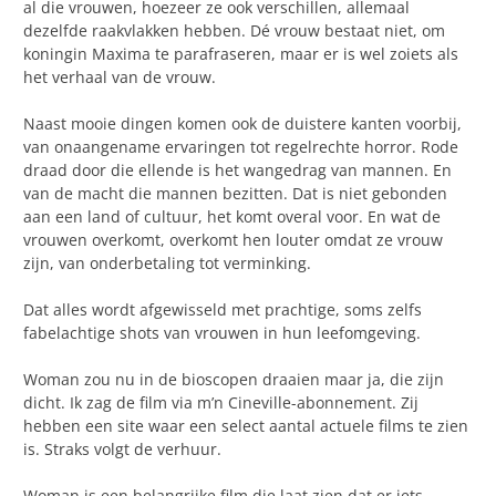
al die vrouwen, hoezeer ze ook verschillen, allemaal
dezelfde raakvlakken hebben. Dé vrouw bestaat niet, om
koningin Maxima te parafraseren, maar er is wel zoiets als
het verhaal van de vrouw.
Naast mooie dingen komen ook de duistere kanten voorbij,
van onaangename ervaringen tot regelrechte horror. Rode
draad door die ellende is het wangedrag van mannen. En
van de macht die mannen bezitten. Dat is niet gebonden
aan een land of cultuur, het komt overal voor. En wat de
vrouwen overkomt, overkomt hen louter omdat ze vrouw
zijn, van onderbetaling tot verminking.
Dat alles wordt afgewisseld met prachtige, soms zelfs
fabelachtige shots van vrouwen in hun leefomgeving.
Woman zou nu in de bioscopen draaien maar ja, die zijn
dicht. Ik zag de film via m’n Cineville-abonnement. Zij
hebben een site waar een select aantal actuele films te zien
is. Straks volgt de verhuur.
Woman is een belangrijke film die laat zien dat er iets