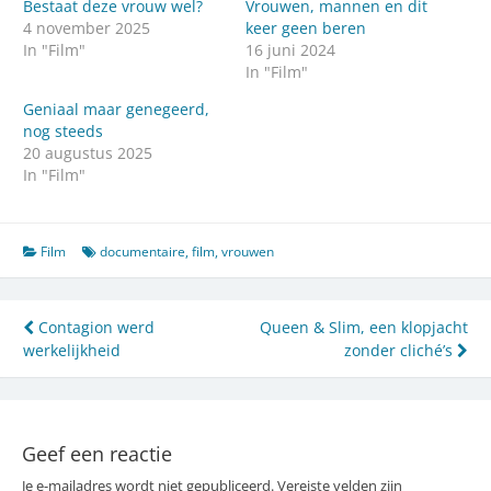
Bestaat deze vrouw wel?
Vrouwen, mannen en dit
4 november 2025
keer geen beren
In "Film"
16 juni 2024
In "Film"
Geniaal maar genegeerd,
nog steeds
20 augustus 2025
In "Film"
Film
documentaire
,
film
,
vrouwen
Bericht
Contagion werd
Queen & Slim, een klopjacht
werkelijkheid
zonder cliché’s
navigatie
Geef een reactie
Je e-mailadres wordt niet gepubliceerd.
Vereiste velden zijn