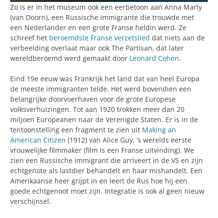
Zo is er in het museum ook een eerbetoon aan Anna Marly
(van Doorn), een Russische immigrante die trouwde met
een Nederlander en een grote Franse heldin werd. Ze
schreef het
beroemdste Franse verzetslied
dat niets aan de
verbeelding overlaat maar ook The Partisan, dat later
wereldberoemd werd gemaakt door
Leonard Cohen
.
Eind 19e eeuw was Frankrijk het land dat van heel Europa
de meeste immigranten telde. Het werd bovendien een
belangrijke doorvoerhaven voor de grote Europese
volksverhuizingen. Tot aan 1920 trokken meer dan 20
miljoen Europeanen naar de Verenigde Staten. Er is in de
tentoonstelling een fragment te zien uit
Making an
American Citizen
(1912) van Alice Guy, ‘s werelds eerste
vrouwelijke filmmaker (film is een Franse uitvinding). We
zien een Russische immigrant die arriveert in de VS en zijn
echtgenote als lastdier behandelt en haar mishandelt. Een
Amerikaanse heer grijpt in en leert de Rus hoe hij een
goede echtgenoot moet zijn. Integratie is ook al geen nieuw
verschijnsel.