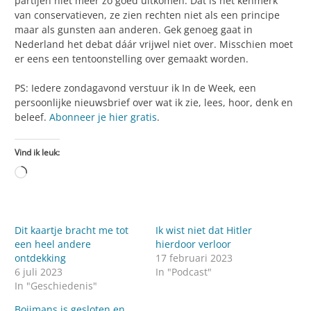
partijen niet meer zo goed uitkomen. Dat is het kenmerk
van conservatieven, ze zien rechten niet als een principe
maar als gunsten aan anderen. Gek genoeg gaat in
Nederland het debat dáár vrijwel niet over. Misschien moet
er eens een tentoonstelling over gemaakt worden.
PS: Iedere zondagavond verstuur ik In de Week, een
persoonlijke nieuwsbrief over wat ik zie, lees, hoor, denk en
beleef.
Abonneer je hier gratis
.
Vind ik leuk:
Aan
het
laden...
Dit kaartje bracht me tot
Ik wist niet dat Hitler
een heel andere
hierdoor verloor
ontdekking
17 februari 2023
6 juli 2023
In "Podcast"
In "Geschiedenis"
Boijmans is gesloten en