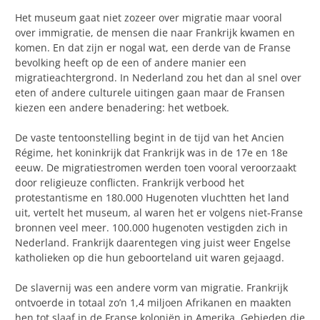
Het museum gaat niet zozeer over migratie maar vooral
over immigratie, de mensen die naar Frankrijk kwamen en
komen. En dat zijn er nogal wat, een derde van de Franse
bevolking heeft op de een of andere manier een
migratieachtergrond. In Nederland zou het dan al snel over
eten of andere culturele uitingen gaan maar de Fransen
kiezen een andere benadering: het wetboek.
De vaste tentoonstelling begint in de tijd van het Ancien
Régime, het koninkrijk dat Frankrijk was in de 17e en 18e
eeuw. De migratiestromen werden toen vooral veroorzaakt
door religieuze conflicten. Frankrijk verbood het
protestantisme en 180.000 Hugenoten vluchtten het land
uit, vertelt het museum, al waren het er volgens niet-Franse
bronnen veel meer. 100.000 hugenoten vestigden zich in
Nederland. Frankrijk daarentegen ving juist weer Engelse
katholieken op die hun geboorteland uit waren gejaagd.
De slavernij was een andere vorm van migratie. Frankrijk
ontvoerde in totaal zo’n 1,4 miljoen Afrikanen en maakten
hen tot slaaf in de Franse koloniën in Amerika. Gebieden die