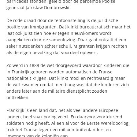
barricades stonden, geleid door de beroemde Poolse
generaal Jaroslaw Dombrowski.
De rode draad door de tentoonstelling is de juridische
positie van immigranten. Dat klinkt bureaucratisch maar het
laat ook juist zien hoe er tegen nieuwkomers wordt
aangekeken door de samenleving. Daar gaat ook altijd een
zeker nutsdenken achter schuil. Migranten krijgen rechten
als de eigen bevolking dat voordeel oplevert.
Zo werd in 1889 de wet doorgevoerd waardoor kinderen die
in Frankrijk geboren worden automatisch de Franse
nationaliteit krijgen. Dat klinkt mooi en rechtvaardig maar
de wet kwam er omdat men bang was dat die kinderen zich
anders later aan de militaire dienstplicht zouden
onttrekken.
Frankrijk is een land dat, net als veel andere Europese
landen, heel vaak oorlog voert. En daarvoor voortdurend
soldaten nodig heeft. Alleen al voor de Eerste Wereldoorlog
trok het Franse leger een miljoen buitenlanders en
inwoners van de koloniën aan.