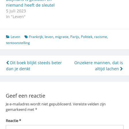
niemand heeft de sleutel
5 juli 2023
In "Leven"
Leven
Frankrijk
,
leven
,
migratie
,
Parijs
,
Politiek
,
racisme
,
tentoonstelling
Bericht
Dit boek blijkt steeds beter
Onzekere mannen, dat is
dan je denkt
altijd lachen
navigatie
Geef een reactie
Je e-mailadres wordt niet gepubliceerd.
Vereiste velden zijn
gemarkeerd met
*
Reactie
*