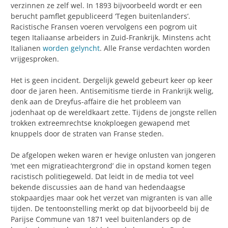
verzinnen ze zelf wel. In 1893 bijvoorbeeld wordt er een
berucht pamflet gepubliceerd ‘Tegen buitenlanders’.
Racistische Fransen voeren vervolgens een pogrom uit
tegen Italiaanse arbeiders in Zuid-Frankrijk. Minstens acht
Italianen
worden gelyncht
. Alle Franse verdachten worden
vrijgesproken.
Het is geen incident. Dergelijk geweld gebeurt keer op keer
door de jaren heen. Antisemitisme tierde in Frankrijk welig,
denk aan de Dreyfus-affaire die het probleem van
jodenhaat op de wereldkaart zette. Tijdens de jongste rellen
trokken extreemrechtse knokploegen gewapend met
knuppels door de straten van Franse steden.
De afgelopen weken waren er hevige onlusten van jongeren
‘met een migratieachtergrond’ die in opstand komen tegen
racistisch politiegeweld. Dat leidt in de media tot veel
bekende discussies aan de hand van hedendaagse
stokpaardjes maar ook het verzet van migranten is van alle
tijden. De tentoonstelling merkt op dat bijvoorbeeld bij de
Parijse Commune van 1871 veel buitenlanders op de