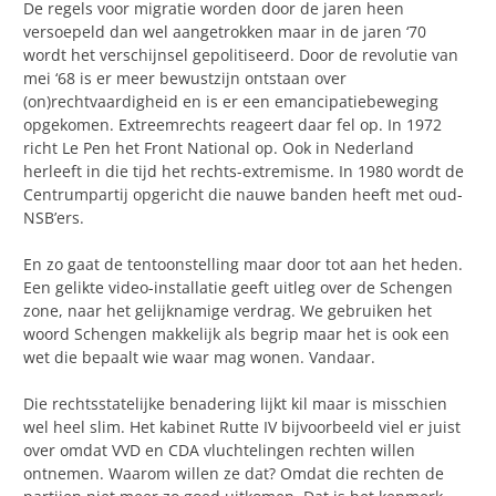
De regels voor migratie worden door de jaren heen
versoepeld dan wel aangetrokken maar in de jaren ‘70
wordt het verschijnsel gepolitiseerd. Door de revolutie van
mei ‘68 is er meer bewustzijn ontstaan over
(on)rechtvaardigheid en is er een emancipatiebeweging
opgekomen. Extreemrechts reageert daar fel op. In 1972
richt Le Pen het Front National op. Ook in Nederland
herleeft in die tijd het rechts-extremisme. In 1980 wordt de
Centrumpartij opgericht die nauwe banden heeft met oud-
NSB’ers.
En zo gaat de tentoonstelling maar door tot aan het heden.
Een gelikte video-installatie geeft uitleg over de Schengen
zone, naar het gelijknamige verdrag. We gebruiken het
woord Schengen makkelijk als begrip maar het is ook een
wet die bepaalt wie waar mag wonen. Vandaar.
Die rechtsstatelijke benadering lijkt kil maar is misschien
wel heel slim. Het kabinet Rutte IV bijvoorbeeld viel er juist
over omdat VVD en CDA vluchtelingen rechten willen
ontnemen. Waarom willen ze dat? Omdat die rechten de