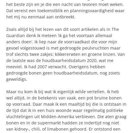
het beste zijn en je die een nacht van tevoren moet weken.
Dat vereist een toekomstblik en planningsvaardigheid waar
het mij nu eenmaal aan ontbreekt.
Zoals altijd bij het lezen van dit soort artikelen als in The
Guardian denk ik meteen ‘ik ga het voortaan allemaal
anders doen’. Ik liep naar de voorraadkast die voor mijn
gevoel volgestouwd is met gedroogde peulvruchten maar
trof slechts twee zakjes: kikkererwten en groene linzen. Van
de laatste was de houdbaarheidsdatum 2020, wat me
meeviel. Ik had 2007 verwacht. Overigens hebben
gedroogde bonen geen houdbaarheidsdatum, nog zoiets
geweldigs.
Maar nu kom ik bij wat ik eigenlijk wilde vertellen. Ik heb
wel altijd, in de betekenis van vaak, een pot bruine bonen
op voorraad. Daar maak ik een maaltijd bij die is ontstaan in
de tijd dat ik in een huis woonde waar regelmatig politieke
vluchtelingen uit Midden-Amerika verbleven. Die aten graag
bonen en in de supermarkt hadden ze indertijd nog niet
van kidney-, chili, of limabonen gehoord. Er ontstond een