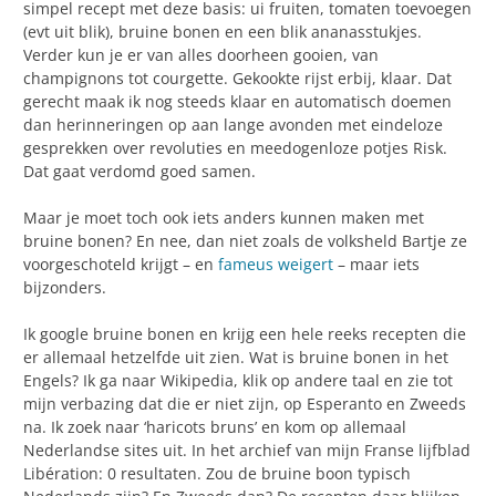
simpel recept met deze basis: ui fruiten, tomaten toevoegen
(evt uit blik), bruine bonen en een blik ananasstukjes.
Verder kun je er van alles doorheen gooien, van
champignons tot courgette. Gekookte rijst erbij, klaar. Dat
gerecht maak ik nog steeds klaar en automatisch doemen
dan herinneringen op aan lange avonden met eindeloze
gesprekken over revoluties en meedogenloze potjes Risk.
Dat gaat verdomd goed samen.
Maar je moet toch ook iets anders kunnen maken met
bruine bonen? En nee, dan niet zoals de volksheld Bartje ze
voorgeschoteld krijgt – en
fameus weigert
– maar iets
bijzonders.
Ik google bruine bonen en krijg een hele reeks recepten die
er allemaal hetzelfde uit zien. Wat is bruine bonen in het
Engels? Ik ga naar Wikipedia, klik op andere taal en zie tot
mijn verbazing dat die er niet zijn, op Esperanto en Zweeds
na. Ik zoek naar ‘haricots bruns’ en kom op allemaal
Nederlandse sites uit. In het archief van mijn Franse lijfblad
Libération: 0 resultaten. Zou de bruine boon typisch