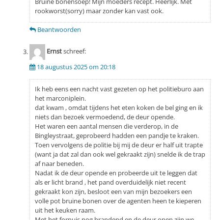
Bruine bonensoep! Mijn moeders recept. Heerlijk. Met
rookworst(sorry) maar zonder kan vast ook.
Beantwoorden
Ernst
schreef:
18 augustus 2025 om 20:18
Ik heb eens een nacht vast gezeten op het politieburo aan
het marconiplein.
dat kwam , omdat tijdens het eten koken de bel ging en ik
niets dan bezoek vermoedend, de deur opende.
Het waren een aantal mensen die verderop, in de
Bingleystraat, geprobeerd hadden een pandje te kraken.
Toen vervolgens de politie bij mij de deur er half uit trapte
(want ja dat zal dan ook wel gekraakt zijn) snelde ik de trap
af naar beneden.
Nadat ik de deur opende en probeerde uit te leggen dat
als er licht brand , het pand overduidelijk niet recent
gekraakt kon zijn, besloot een van mijn bezoekers een
volle pot bruine bonen over de agenten heen te kieperen
uit het keuken raam.
Met het fornuis nog brandend en de deur open zijn we