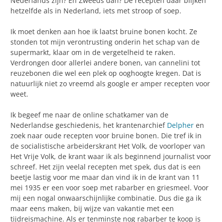
Nederlands zijn? En Zweeds dan? De recepten daar blijken
hetzelfde als in Nederland, iets met stroop of soep.
Ik moet denken aan hoe ik laatst bruine bonen kocht. Ze
stonden tot mijn verontrusting onderin het schap van de
supermarkt, klaar om in de vergetelheid te raken.
Verdrongen door allerlei andere bonen, van cannelini tot
reuzebonen die wel een plek op ooghoogte kregen. Dat is
natuurlijk niet zo vreemd als google er amper recepten voor
weet.
Ik begeef me naar de online schatkamer van de
Nederlandse geschiedenis, het krantenarchief
Delpher
en
zoek naar oude recepten voor bruine bonen. Die tref ik in
de socialistische arbeiderskrant Het Volk, de voorloper van
Het Vrije Volk, de krant waar ik als beginnend journalist voor
schreef. Het zijn veelal recepten met spek, dus dat is een
beetje lastig voor me maar dan vind ik in de krant van 11
mei 1935 er een voor soep met rabarber en griesmeel. Voor
mij een nogal onwaarschijnlijke combinatie. Dus die ga ik
maar eens maken, bij wijze van vakantie met een
tijdreismachine. Als er tenminste nog rabarber te koop is