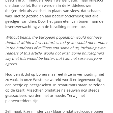
beschaving, inmiddels weten we wel beter, maar kniesoor
die daar op let. Bonen werden in de Middeleeuwen
(her)ontdekt als voedsel. In plaats van vlees, dat schaars
was, niet zo gezond en aan bederf onderhevig met alle
gevolgen van dien. Door het gaan eten van bonen nam de
levensverwachting van de bevolking enorm toe.
Without beans, the European population would not have
doubled within a few centuries, today we would not number
in the hundreds of millions and some of us, including even
readers of this article, would not exist. Some philosophers
say that this would be better, but I am not sure everyone
agrees.
Nou ben ik dol op bonen maar eet ik ze in verhouding niet
zo vaak. In onze Westerse wereld wordt er tegenwoordig
een beetje op neergekeken. In restaurants staan ze zelden
op de kaart. Misschien omdat ze na eeuwen nog steeds
geassocieerd worden met armoede. Terwijl het
planeetredders zijn.
Zelf maak ik ze minder vaak klaar omdat gedroogde bonen