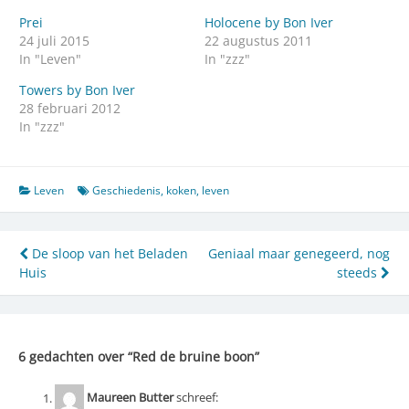
Prei
Holocene by Bon Iver
24 juli 2015
22 augustus 2011
In "Leven"
In "zzz"
Towers by Bon Iver
28 februari 2012
In "zzz"
Leven
Geschiedenis
,
koken
,
leven
Bericht
De sloop van het Beladen
Geniaal maar genegeerd, nog
Huis
steeds
navigatie
6 gedachten over “
Red de bruine boon
”
Maureen Butter
schreef: