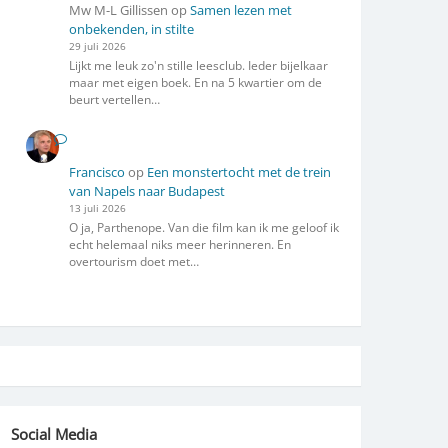
Mw M-L Gillissen
op
Samen lezen met
onbekenden, in stilte
29 juli 2026
Lijkt me leuk zo'n stille leesclub. Ieder bijelkaar
maar met eigen boek. En na 5 kwartier om de
beurt vertellen…
Francisco
op
Een monstertocht met de trein
van Napels naar Budapest
13 juli 2026
O ja, Parthenope. Van die film kan ik me geloof ik
echt helemaal niks meer herinneren. En
overtourism doet met…
Social Media