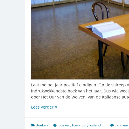
Laat me het jaar positief eindigen. Op de valreep 
indrukwekkendste boek van het jaar. Dus wie weet w
door Het Uur van de Wolven, van de Italiaanse au
De
Lees verder
nieuwe
tsaar
Boeken
boeken
,
literatuur
,
rusland
Een reac