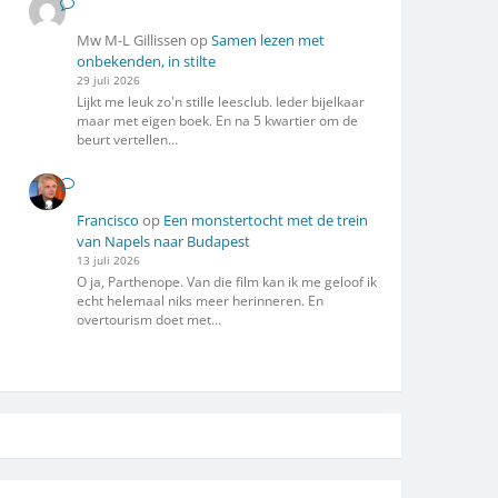
Mw M-L Gillissen
op
Samen lezen met
onbekenden, in stilte
29 juli 2026
Lijkt me leuk zo'n stille leesclub. Ieder bijelkaar
maar met eigen boek. En na 5 kwartier om de
beurt vertellen…
Francisco
op
Een monstertocht met de trein
van Napels naar Budapest
13 juli 2026
O ja, Parthenope. Van die film kan ik me geloof ik
echt helemaal niks meer herinneren. En
overtourism doet met…