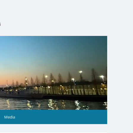
i
Media