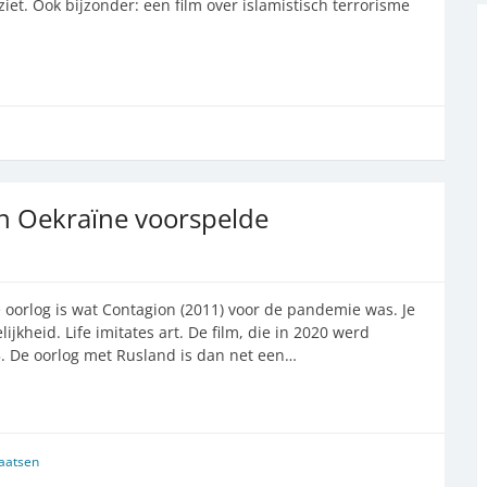
et. Ook bijzonder: een film over islamistisch terrorisme
 in Oekraïne voorspelde
de oorlog is wat Contagion (2011) voor de pandemie was. Je
ijkheid. Life imitates art. De film, die in 2020 werd
5. De oorlog met Rusland is dan net een…
laatsen