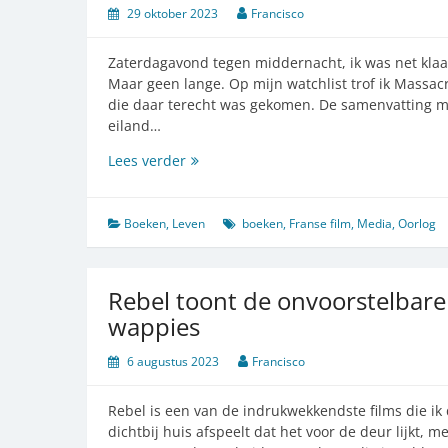
29 oktober 2023
Francisco
Zaterdagavond tegen middernacht, ik was net klaa
Maar geen lange. Op mijn watchlist trof ik Massac
die daar terecht was gekomen. De samenvatting me
eiland…
Lachen
Lees verder
om
gruwelen,
hoe
Boeken
,
Leven
boeken
,
Franse film
,
Media
,
Oorlog
normaal
is
dat?
Rebel toont de onvoorstelbare 
wappies
6 augustus 2023
Francisco
Rebel is een van de indrukwekkendste films die ik 
dichtbij huis afspeelt dat het voor de deur lijkt