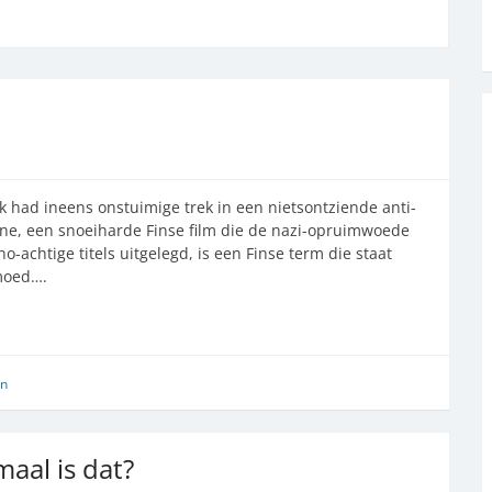
 had ineens onstuimige trek in een nietsontziende anti-
line, een snoeiharde Finse film die de nazi-opruimwoede
no-achtige titels uitgelegd, is een Finse term die staat
moed….
en
aal is dat?