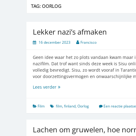
TAG:
OORLOG
Lekker nazi’s afmaken
16 december 2023
Francisco
Geen idee waar het zo plots vandaan kwam maar ik
nazifilm. Dat trof want sinds deze week is Sisu on
volledig bevredigt. Sisu, zo wordt vooraf in Taranti
voor doorzettingsvermogen en onwaarschijnlijke 
Lekker
Lees verder
nazi’s
afmaken
Film
film
,
finland
,
Oorlog
Een reactie plaats
Lachen om gruwelen, hoe norm