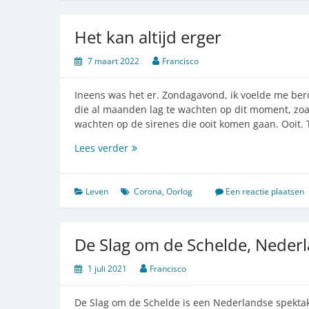
oorlog
in
Het kan altijd erger
Oekraïne
voorspelde
7 maart 2022
Francisco
Ineens was het er. Zondagavond, ik voelde me beroe
die al maanden lag te wachten op dit moment, zoa
wachten op de sirenes die ooit komen gaan. Ooit. 
Het
Lees verder
kan
altijd
erger
Leven
Corona
,
Oorlog
Een reactie plaatsen
De Slag om de Schelde, Nederl
1 juli 2021
Francisco
De Slag om de Schelde is een Nederlandse spektak