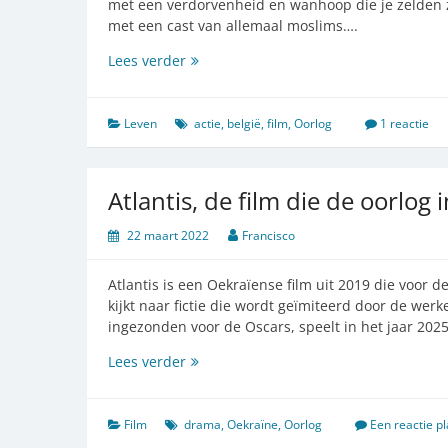
met een verdorvenheid en wanhoop die je zelden zi
met een cast van allemaal moslims….
Rebel
Lees verder
toont
de
onvoorstelbare
Leven
actie
,
belgië
,
film
,
Oorlog
1 reactie
hel
van
de
Atlantis, de film die de oorlog
islamistische
wappies
22 maart 2022
Francisco
Atlantis is een Oekraïense film uit 2019 die voor 
kijkt naar fictie die wordt geïmiteerd door de werkel
ingezonden voor de Oscars, speelt in het jaar 202
Atlantis,
Lees verder
de
film
die
Film
drama
,
Oekraïne
,
Oorlog
Een reactie p
de