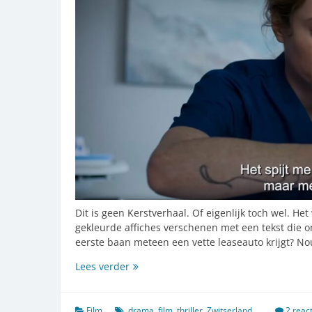
Dit is geen Kerstverhaal. Of eigenlijk toch wel. Het
gekleurde affiches verschenen met een tekst die ong
eerste baan meteen een vette leaseauto krijgt? Nou
De
Lees verder
belangrijkste
film
van
Film
drama
,
film
,
thriller
,
Zwitserland
2 reac