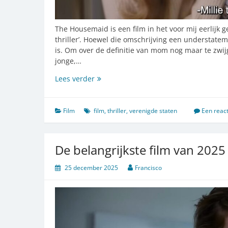
The Housemaid is een film in het voor mij eerlij
thriller’. Hoewel die omschrijving een understatem
is. Om over de definitie van mom nog maar te zwijg
jonge,…
Lekker
Lees verder
griezelen,
totdat
je
Film
film
,
thriller
,
verenigde staten
Een react
het
echt
gruwelijke
De belangrijkste film van 2025
beseft…
25 december 2025
Francisco