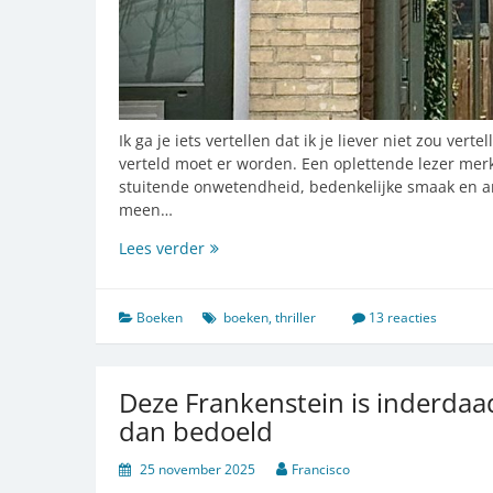
Ik ga je iets vertellen dat ik je liever niet zou v
verteld moet er worden. Een oplettende lezer merkt
stuitende onwetendheid, bedenkelijke smaak en an
meen…
Hoe
Lees verder
Sydney
Sweeney
me
Boeken
boeken
,
thriller
13 reacties
tot
gijzelaar
maakte
Deze Frankenstein is inderdaa
dan bedoeld
25 november 2025
Francisco