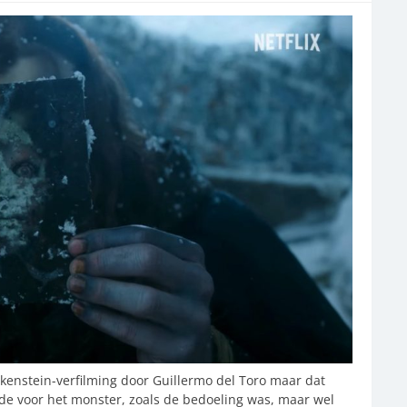
nkenstein-verfilming door Guillermo del Toro maar dat
erde voor het monster, zoals de bedoeling was, maar wel