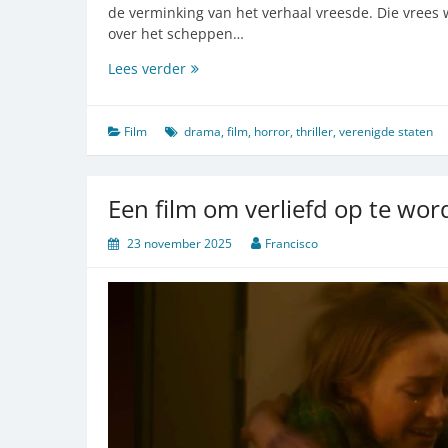
de verminking van het verhaal vreesde. Die vrees
over het scheppen…
Deze
Lees verder
Frankenstein
is
inderdaad
Film
drama
,
film
,
horror
,
thriller
,
verenigde staten
monsterlijk,
maar
anders
Een film om verliefd op te wo
dan
bedoeld
23 november 2025
Francisco