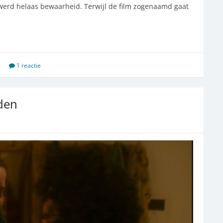
 werd helaas bewaarheid. Terwijl de film zogenaamd gaat
1 reactie
rden