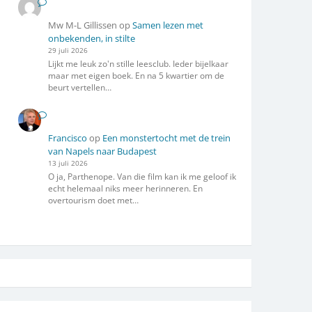
Mw M-L Gillissen
op
Samen lezen met
onbekenden, in stilte
29 juli 2026
Lijkt me leuk zo'n stille leesclub. Ieder bijelkaar
maar met eigen boek. En na 5 kwartier om de
beurt vertellen…
Francisco
op
Een monstertocht met de trein
van Napels naar Budapest
13 juli 2026
O ja, Parthenope. Van die film kan ik me geloof ik
echt helemaal niks meer herinneren. En
overtourism doet met…