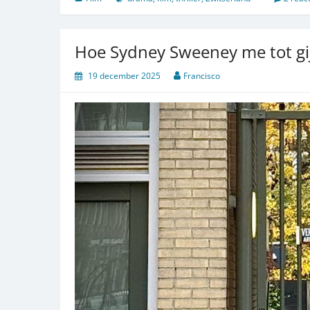
2025
Hoe Sydney Sweeney me tot gi
19 december 2025
Francisco