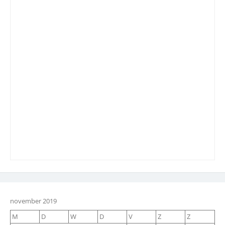
november 2019
M
D
W
D
V
Z
Z