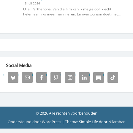
13 juli 2026
O ja, Parthenope. Van die film kan ik me geloof ik echt
helemaal niks meer herinneren. En overtourism doet met…
Social Media
© 2026 Alle rechten voorbehouden
Ondersteund door WordPress
|
Thema: Simple Life door
Nilambar
.