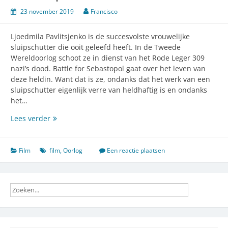
23 november 2019
Francisco
Ljoedmila Pavlitsjenko is de succesvolste vrouwelijke
sluipschutter die ooit geleefd heeft. In de Tweede
Wereldoorlog schoot ze in dienst van het Rode Leger 309
nazi’s dood. Battle for Sebastopol gaat over het leven van
deze heldin. Want dat is ze, ondanks dat het werk van een
sluipschutter eigenlijk verre van heldhaftig is en ondanks
het…
De
Lees verder
heldin
van
Battle
Film
film
,
Oorlog
Een reactie plaatsen
of
Sebastopol