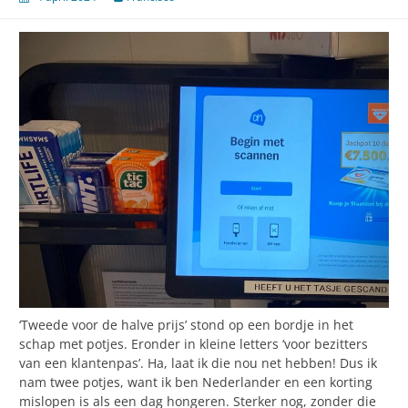
‘Tweede voor de halve prijs’ stond op een bordje in het
schap met potjes. Eronder in kleine letters ‘voor bezitters
van een klantenpas’. Ha, laat ik die nou net hebben! Dus ik
nam twee potjes, want ik ben Nederlander en een korting
mislopen is als een dag hongeren. Sterker nog, zonder die