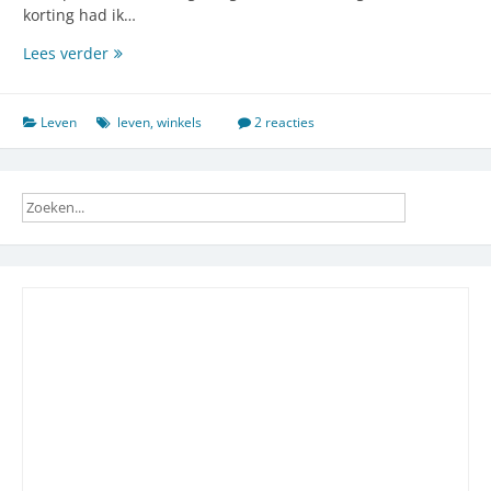
korting had ik…
Bestolen
Lees verder
bij
de
zelfscankassa
Leven
leven
,
winkels
2 reacties