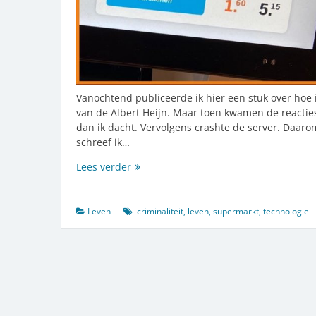
Vanochtend publiceerde ik hier een stuk over hoe
van de Albert Heijn. Maar toen kwamen de reactie
dan ik dacht. Vervolgens crashte de server. Daaro
schreef ik…
Ik
Lees verder
dacht
dat
ik
Leven
criminaliteit
,
leven
,
supermarkt
,
technologie
bedrogen
werd
door
de
zelfscankassa
maar
het