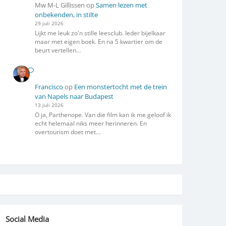
Mw M-L Gillissen
op
Samen lezen met
onbekenden, in stilte
29 juli 2026
Lijkt me leuk zo'n stille leesclub. Ieder bijelkaar
maar met eigen boek. En na 5 kwartier om de
beurt vertellen…
Francisco
op
Een monstertocht met de trein
van Napels naar Budapest
13 juli 2026
O ja, Parthenope. Van die film kan ik me geloof ik
echt helemaal niks meer herinneren. En
overtourism doet met…
Social Media