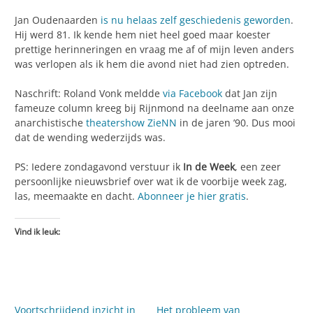
Jan Oudenaarden
is nu helaas zelf geschiedenis geworden
.
Hij werd 81. Ik kende hem niet heel goed maar koester
prettige herinneringen en vraag me af of mijn leven anders
was verlopen als ik hem die avond niet had zien optreden.
Naschrift: Roland Vonk meldde
via Facebook
dat Jan zijn
fameuze column kreeg bij Rijnmond na deelname aan onze
anarchistische
theatershow ZieNN
in de jaren ’90. Dus mooi
dat de wending wederzijds was.
PS: Iedere zondagavond verstuur ik
In de Week
, een zeer
persoonlijke nieuwsbrief over wat ik de voorbije week zag,
las, meemaakte en dacht.
Abonneer je hier gratis
.
Vind ik leuk:
Voortschrijdend inzicht in
Het probleem van