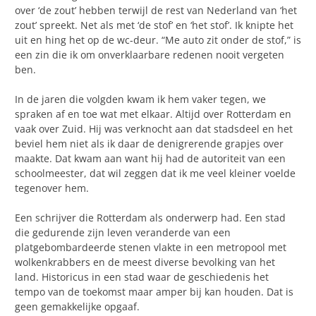
over ‘de zout’ hebben terwijl de rest van Nederland van ‘het
zout’ spreekt. Net als met ‘de stof’ en ‘het stof’. Ik knipte het
uit en hing het op de wc-deur. “Me auto zit onder de stof,” is
een zin die ik om onverklaarbare redenen nooit vergeten
ben.
In de jaren die volgden kwam ik hem vaker tegen, we
spraken af en toe wat met elkaar. Altijd over Rotterdam en
vaak over Zuid. Hij was verknocht aan dat stadsdeel en het
beviel hem niet als ik daar de denigrerende grapjes over
maakte. Dat kwam aan want hij had de autoriteit van een
schoolmeester, dat wil zeggen dat ik me veel kleiner voelde
tegenover hem.
Een schrijver die Rotterdam als onderwerp had. Een stad
die gedurende zijn leven veranderde van een
platgebombardeerde stenen vlakte in een metropool met
wolkenkrabbers en de meest diverse bevolking van het
land. Historicus in een stad waar de geschiedenis het
tempo van de toekomst maar amper bij kan houden. Dat is
geen gemakkelijke opgaaf.