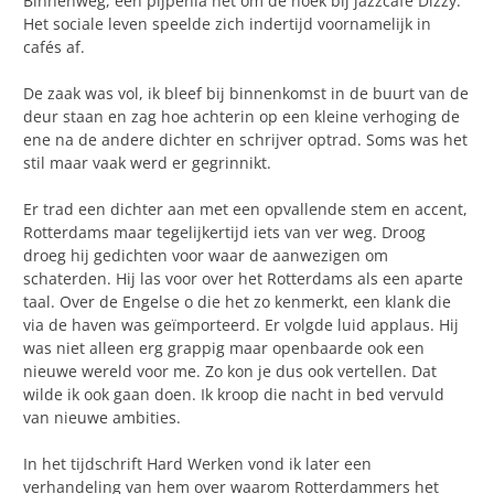
Binnenweg, een pijpenla net om de hoek bij jazzcafé Dizzy.
Het sociale leven speelde zich indertijd voornamelijk in
cafés af.
De zaak was vol, ik bleef bij binnenkomst in de buurt van de
deur staan en zag hoe achterin op een kleine verhoging de
ene na de andere dichter en schrijver optrad. Soms was het
stil maar vaak werd er gegrinnikt.
Er trad een dichter aan met een opvallende stem en accent,
Rotterdams maar tegelijkertijd iets van ver weg. Droog
droeg hij gedichten voor waar de aanwezigen om
schaterden. Hij las voor over het Rotterdams als een aparte
taal. Over de Engelse o die het zo kenmerkt, een klank die
via de haven was geïmporteerd. Er volgde luid applaus. Hij
was niet alleen erg grappig maar openbaarde ook een
nieuwe wereld voor me. Zo kon je dus ook vertellen. Dat
wilde ik ook gaan doen. Ik kroop die nacht in bed vervuld
van nieuwe ambities.
In het tijdschrift Hard Werken vond ik later een
verhandeling van hem over waarom Rotterdammers het