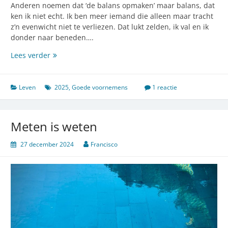
Anderen noemen dat ‘de balans opmaken’ maar balans, dat
ken ik niet echt. Ik ben meer iemand die alleen maar tracht
z’n evenwicht niet te verliezen. Dat lukt zelden, ik val en ik
donder naar beneden….
Hoe
Lees verder
ik
2025
te
Leven
2025
,
Goede voornemens
1 reactie
lijf
ga
Meten is weten
27 december 2024
Francisco