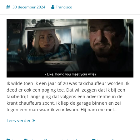
30 december 2024
Francisco
Ik wilde toen ik een jaar of 20 was taxichauffeur worden. Ik
deed er ook een poging toe. Dat wil zeggen dat ik bij een
taxibedrijf langs ging dat volgens een advertentie in de
krant chauffeurs zocht. Ik liep de garage binnen en zei
tegen een man waar ik voor kwam. Hij nam me met…
Intieme
Lees verder
gesprekken
tussen
vreemden