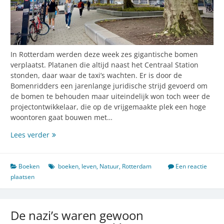
In Rotterdam werden deze week zes gigantische bomen
verplaatst. Platanen die altijd naast het Centraal Station
stonden, daar waar de taxi’s wachten. Er is door de
Bomenridders een jarenlange juridische strijd gevoerd om
de bomen te behouden maar uiteindelijk won toch weer de
projectontwikkelaar, die op de vrijgemaakte plek een hoge
woontoren gaat bouwen met…
Door
Lees verder
dit
verhaal
word
Boeken
boeken
,
leven
,
Natuur
,
Rotterdam
Een reactie
je
plaatsen
een
bomenknuffelaar
De nazi’s waren gewoon