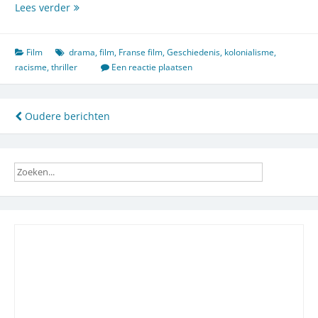
De
Lees verder
nazi’s
waren
gewoon
Film
drama
,
film
,
Franse film
,
Geschiedenis
,
kolonialisme
,
Europeanen,
racisme
,
thriller
Een reactie plaatsen
met
één
verschil
Berichtennavigatie
Oudere berichten