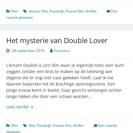
girlfriend
heeft
Film
drama
,
film
,
Frankrijk
,
Franse film
,
thriller
Een
verrassingen
reactie plaatsen
in
petto
Het mysterie van Double Lover
28 september 2019
Francisco
L’Amant Double is zo’n film waar je eigenlijk niets over kunt
zeggen zonder een kras te maken op de beleving van
degene die er nog niet naar gekeken heeft. Laat ik me
daarom beperken tot de krachtige openingsscene. Een
jonge vrouw komt in beeld, haar gezicht verborgen achter
lange lokken die door een schaar worden…
Het
Lees verder
mysterie
van
Double
Film
film
,
Frankrijk
,
Franse film
,
thriller
Een reactie
Lover
plaatsen