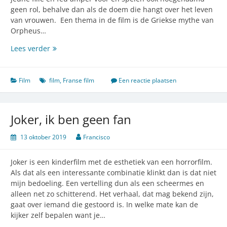
geen rol, behalve dan als de doem die hangt over het leven
van vrouwen. Een thema in de film is de Griekse mythe van
Orpheus…
Portrait
Lees verder
of
a
Lady
Film
film
,
Franse film
Een reactie plaatsen
on
fire
zet
Joker, ik ben geen fan
je
in
13 oktober 2019
Francisco
brand
Joker is een kinderfilm met de esthetiek van een horrorfilm.
Als dat als een interessante combinatie klinkt dan is dat niet
mijn bedoeling. Een vertelling dun als een scheermes en
alleen net zo schitterend. Het verhaal, dat mag bekend zijn,
gaat over iemand die gestoord is. In welke mate kan de
kijker zelf bepalen want je…