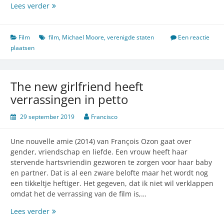
Joker,
Lees verder
ik
ben
geen
Film
film
,
Michael Moore
,
verenigde staten
Een reactie
fan
plaatsen
The new girlfriend heeft
verrassingen in petto
29 september 2019
Francisco
Une nouvelle amie (2014) van François Ozon gaat over
gender, vriendschap en liefde. Een vrouw heeft haar
stervende hartsvriendin gezworen te zorgen voor haar baby
en partner. Dat is al een zware belofte maar het wordt nog
een tikkeltje heftiger. Het gegeven, dat ik niet wil verklappen
omdat het de verrassing van de film is,…
The
Lees verder
new