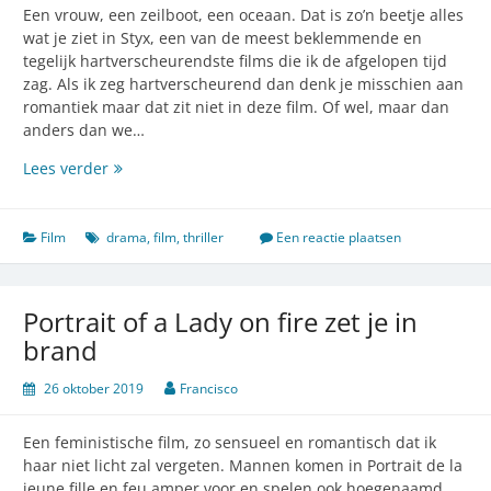
Een vrouw, een zeilboot, een oceaan. Dat is zo’n beetje alles
wat je ziet in Styx, een van de meest beklemmende en
tegelijk hartverscheurendste films die ik de afgelopen tijd
zag. Als ik zeg hartverscheurend dan denk je misschien aan
romantiek maar dat zit niet in deze film. Of wel, maar dan
anders dan we…
Styx
Lees verder
schudt
al
je
Film
drama
,
film
,
thriller
Een reactie plaatsen
denkbeelden
door
elkaar
Portrait of a Lady on fire zet je in
brand
26 oktober 2019
Francisco
Een feministische film, zo sensueel en romantisch dat ik
haar niet licht zal vergeten. Mannen komen in Portrait de la
jeune fille en feu amper voor en spelen ook hoegenaamd