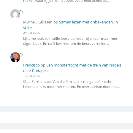
maken waarbij je niet het boek bespreekt achteraf,…
Mw M-L Gillissen
op
Samen lezen met onbekenden, in
stilte
29 juli 2026
Lijkt me leuk zo'n stille leesclub. Ieder bijelkaar maar met
eigen boek. En na 5 kwartier om de beurt vertellen…
Francisco
op
Een monstertocht met de trein van Napels
naar Budapest
13 juli 2026
O ja, Parthenope. Van die film kan ik me geloof ik echt
helemaal niks meer herinneren. En overtourism doet met…