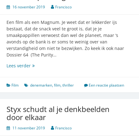
16 november 2019
Francisco
Een film als een Magnum. Je weet dat er lekkerder ijs
bestaat, dat de snack veel te groot is, dat je je
smaakpappillen verwoest dan wel de planeet, maar ‘s
avonds op de bank is er soms te weinig over van
verstandigheid om niet te bezwijken. Zo keek ik ook naar
Dossier 64 (The Purity…
The
Lees verder
Purity
of
Vengeance,
Film
denemarken
,
film
,
thriller
Een reactie plaatsen
Deense
spanningssnack
Styx schudt al je denkbeelden
door elkaar
11 november 2019
Francisco